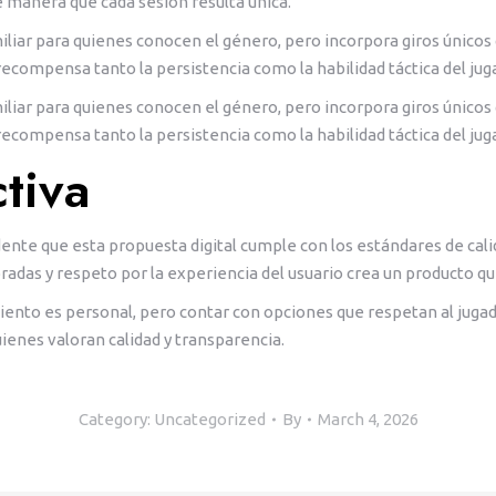
e manera que cada sesión resulta única.
amiliar para quienes conocen el género, pero incorpora giros único
recompensa tanto la persistencia como la habilidad táctica del jug
amiliar para quienes conocen el género, pero incorpora giros único
recompensa tanto la persistencia como la habilidad táctica del jug
ctiva
dente que esta propuesta digital cumple con los estándares de ca
das y respeto por la experiencia del usuario crea un producto que
ento es personal, pero contar con opciones que respetan al jugado
ienes valoran calidad y transparencia.
Category:
Uncategorized
By
March 4, 2026