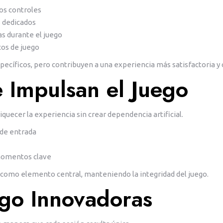
os controles
s dedicados
s durante el juego
cos de juego
ecíficos, pero contribuyen a una experiencia más satisfactoria y 
Impulsan el Juego
quecer la experiencia sin crear dependencia artificial.
 de entrada
 momentos clave
omo elemento central, manteniendo la integridad del juego.
go Innovadoras