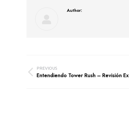
Author:
Post
PREVIOUS
navigation
Entendiendo Tower Rush – Revisión Ex
Previous
post: