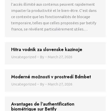
l’accès illimité aux contenus peuvent rapidement
impacter la productivité et le bien-être. C’est dans
ce contexte que les fonctionnalités de blocage
temporaire, telles que celles proposées par betify
france, se révèlent particulièrement utiles.…
Hitra vodnik za slovenske kazinoje
Uncategorized
By
March 27, 2026
Moderné možnosti v prostredí Bdmbet
Uncategorized
By
March 27, 2026
Avantages de l’authentification
biométrique sur Betify